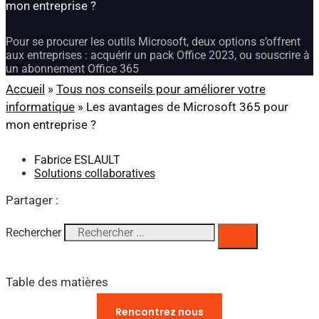
mon entreprise ?
Pour se procurer les outils Microsoft, deux options s’offrent
aux entreprises : acquérir un pack Office 2023, ou souscrire à
un abonnement Office 365
Accueil
»
Tous nos conseils pour améliorer votre
informatique
»
Les avantages de Microsoft 365 pour
mon entreprise ?
Fabrice ESLAULT
Solutions collaboratives
Partager :
Rechercher
Table des matières
Vous avez des questions ?​
Rencontrez nous