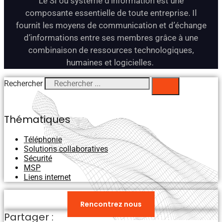
Le SI ou système d’information est une
composante essentielle de toute entreprise. Il
fournit les moyens de communication et d’échange
d’informations entre ses membres grâce à une
combinaison de ressources technologiques,
humaines et logicielles.
Rechercher
Thématiques
Téléphonie
Solutions collaboratives
Sécurité
MSP
Liens internet
Vous avez des questions ?​
Rencontrez nous
Partager :