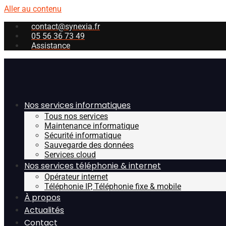
Aller au contenu
contact@synexia.fr
05 56 36 73 49
Assistance
Nos services informatiques
Tous nos services
Maintenance informatique
Sécurité informatique
Sauvegarde des données
Services cloud
Nos services téléphonie & internet
Opérateur internet
Téléphonie IP, Téléphonie fixe & mobile
À propos
Actualités
Contact