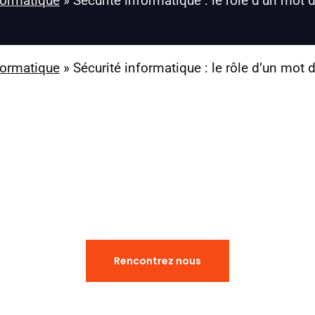
formatique
»
Sécurité informatique : le rôle d’un mot 
formatique
»
Sécurité informatique : le rôle d’un mot 
Vous avez des questions ?​
Rencontrez nous