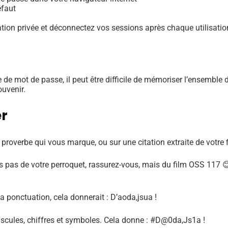
éfaut
gation privée et déconnectez vos sessions après chaque utilisatio
re de mot de passe, il peut être difficile de mémoriser l’ensem
ouvenir.
er
proverbe qui vous marque, ou sur une citation extraite de votre f
 pas de votre perroquet, rassurez-vous, mais du film OSS 117 😊
la ponctuation, cela donnerait : D’aoda,jsua !
scules, chiffres et symboles. Cela donne : #D@0da,Js1a !