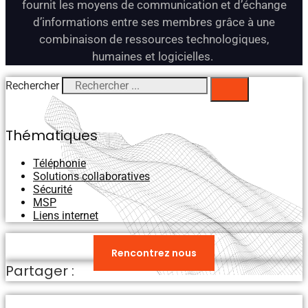
fournit les moyens de communication et d’échange
d’informations entre ses membres grâce à une
combinaison de ressources technologiques,
humaines et logicielles.
Rechercher
Thématiques
Téléphonie
Solutions collaboratives
Sécurité
MSP
Liens internet
Vous avez des questions ?​
Rencontrez nous
Partager :